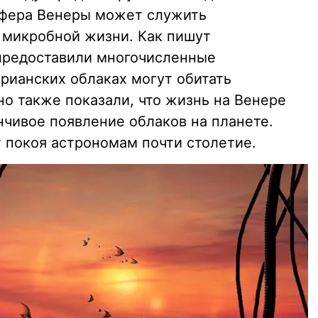
осфера Венеры может служить
микробной жизни. Как пишут
 предоставили многочисленные
ерианских облаках могут обитать
о также показали, что жизнь на Венере
чивое появление облаков на планете.
т покоя астрономам почти столетие.