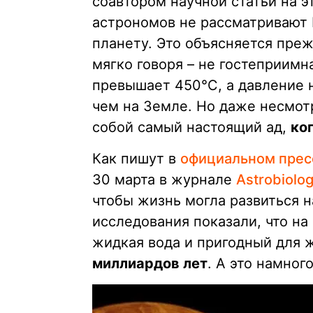
соавтором научной статьи на э
астрономов не рассматривают 
планету. Это объясняется преж
мягко говоря – не гостеприимна
превышает 450°C, а давление 
чем на Земле. Но даже несмотр
собой самый настоящий ад,
ко
Как пишут в
официальном прес
30 марта в журнале
Astrobiolo
чтобы жизнь могла развиться 
исследования показали, что на
жидкая вода и пригодный для 
миллиардов лет
. А это намног