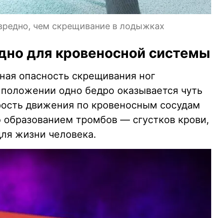
 вредно, чем скрещивание в лодыжках
дно для кровеносной системы
вная опасность скрещивания ног
м положении одно бедро оказывается чуть
орость движения по кровеносным сосудам
о образованием тромбов — сгустков крови,
для жизни человека.