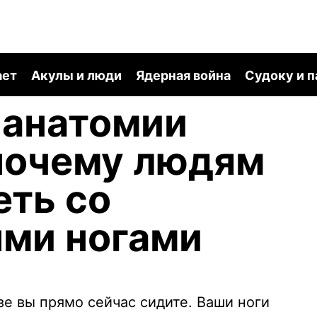
ает
Акулы и люди
Ядерная война
Судоку и 
 анатомии
почему людям
еть со
ми ногами
зе вы прямо сейчас сидите. Ваши ноги