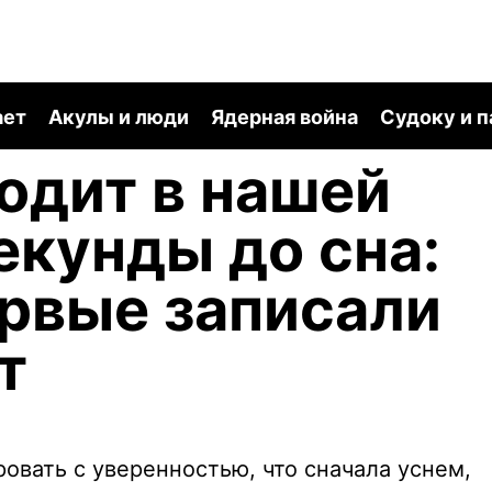
ает
Акулы и люди
Ядерная война
Судоку и 
одит в нашей
екунды до сна:
рвые записали
т
овать с уверенностью, что сначала уснем,