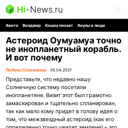
Hi
-
News.ru
Авито
Вояджер
Кошка писает
Акулы и люди
Ядерная война
Судоку и пазлы
Ядовитые пауки
Астероид Оумуамуа точно
не инопланетный корабль.
И вот почему
Любовь Соковикова
∙
06.04.2021
Представьте, что недавно нашу
Солнечную систему посетили
инопланетяне. Визит этот был грамотно
замаскирован и тщательно спланирован,
так как мало кому придет в голову идея о
том, что межзвездный астероид (как его
определенно точно увидят земляне) – это