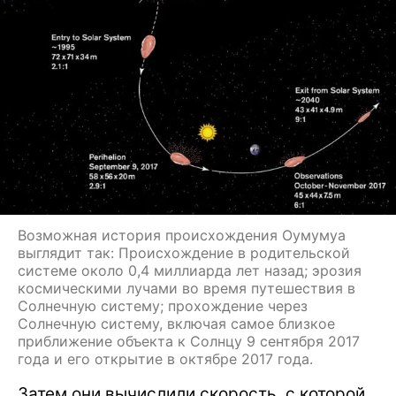
Возможная история происхождения Оумумуа
выглядит так: Происхождение в родительской
системе около 0,4 миллиарда лет назад; эрозия
космическими лучами во время путешествия в
Солнечную систему; прохождение через
Солнечную систему, включая самое близкое
приближение объекта к Солнцу 9 сентября 2017
года и его открытие в октябре 2017 года.
Затем они вычислили скорость, с которой