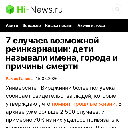
Hi
-
News.ru
Авито
Вояджер
Кошка писает
Акулы и люди
Ядерная война
Судоку и пазлы
Ядовитые пауки
7 случаев возможной
реинкарнации: дети
называли имена, города и
причины смерти
Рамис Ганиев
∙
15.05.2026
Университет Вирджинии более полувека
собирает свидетельства людей, которые
утверждают, что
помнят прошлые жизни.
В
архиве уже больше 2 500 случаев, и
примерно 70% из них удалось привязать к
конкретным людям из прошлого. Дальше