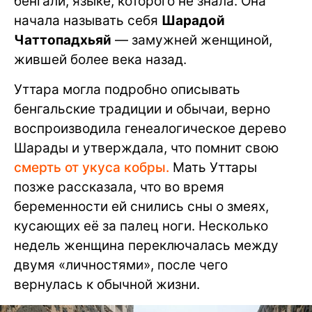
бенгали, языке, которого не знала. Она
начала называть себя
Шарадой
Чаттопадхьяй
— замужней женщиной,
жившей более века назад.
Уттара могла подробно описывать
бенгальские традиции и обычаи, верно
воспроизводила генеалогическое дерево
Шарады и утверждала, что помнит свою
смерть от укуса кобры.
Мать Уттары
позже рассказала, что во время
беременности ей снились сны о змеях,
кусающих её за палец ноги. Несколько
недель женщина переключалась между
двумя «личностями», после чего
вернулась к обычной жизни.