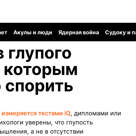
ает
Акулы и люди
Ядерная война
Судоку и 
в глупого
с которым
 спорить
 измеряется тестами IQ
, дипломами или
ихологи уверены, что глупость
ышления, а не в отсутствии