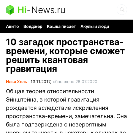
Hi
-
News.ru
Авито
Вояджер
Кошка писает
Акулы и люди
Ядерная война
Судоку и пазлы
Ядовитые пауки
10 загадок пространства-
времени, которые сможет
решить квантовая
гравитация
Илья Хель
∙
13.11.2017,
обновлено 26.07.2020
Общая теория относительности
Эйнштейна, в которой гравитация
рождается вследствие искривления
пространства-времени, замечательна. Она
была подтверждена с невероятным
уровнем точности, в некоторых случаях до