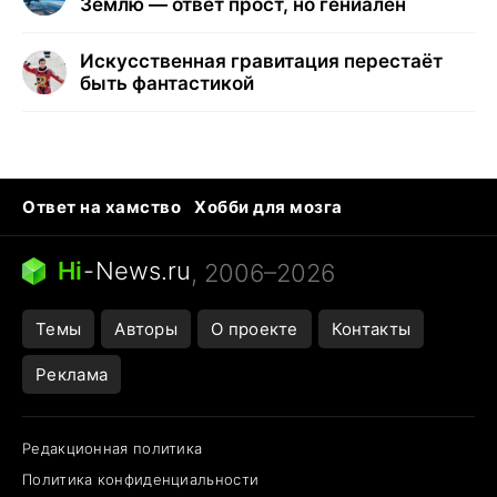
Землю — ответ прост, но гениален
Искусственная гравитация перестаёт
быть фантастикой
Ответ на хамство
Хобби для мозга
Бензин 100 и 95
Тунцы в океанариуме
Следующая пандемия
Google Maps открытие
Hi
-
News.ru
, 2006–2026
Темы
Авторы
О проекте
Контакты
Реклама
Редакционная политика
Политика конфиденциальности