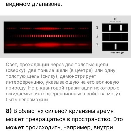
видимом диапазоне.
Свет, проходящий через две толстые щели
(сверху), две тонкие щели (в центре) или одну
толстую щель (снизу), демонстрирует
интерференцию, указывающую на его волновую
природу. Но в квантовой гравитации некоторые
ожидаемые интерференционные свойства могут
быть невозможны
8)
В областях сильной кривизны время
может превращаться в пространство. Это
может происходить, например, внутри