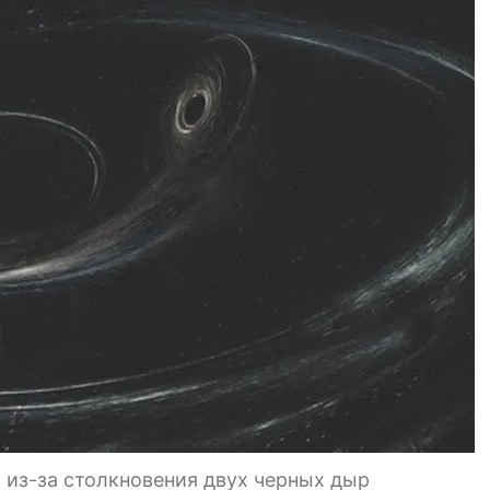
 из-за столкновения двух черных дыр