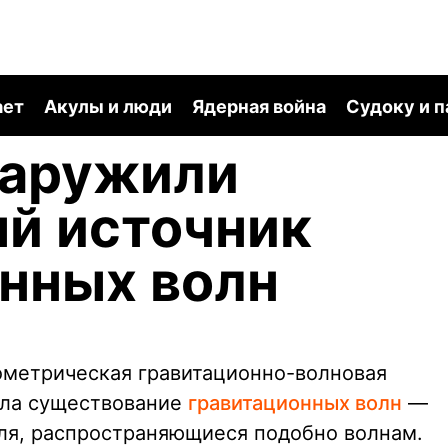
ает
Акулы и люди
Ядерная война
Судоку и 
наружили
й источник
нных волн
ометрическая гравитационно-волновая
ила существование
гравитационных волн
—
ля, распространяющиеся подобно волнам.