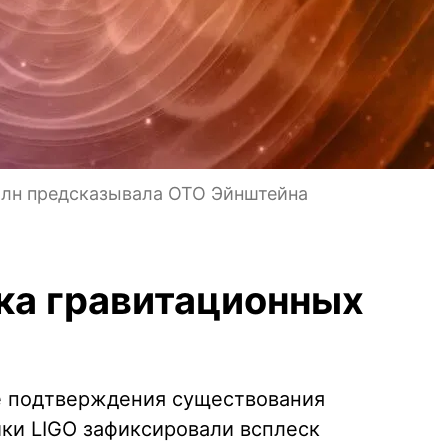
олн предсказывала ОТО Эйнштейна
ка гравитационных
е подтверждения существования
ики LIGO зафиксировали всплеск