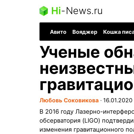
Hi
-
News.ru
Авито
Вояджер
Кошка пис
Ученые об
неизвестны
гравитацио
Любовь Соковикова
∙
16.01.2020
В 2016 году Лазерно-интерфер
обсерватория (LIGO) подтверд
изменения гравитационного по