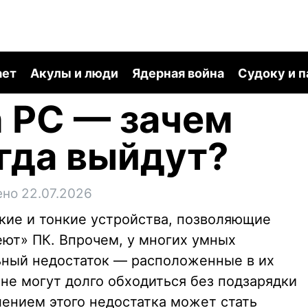
ает
Акулы и люди
Ядерная война
Судоку и 
 PC — зачем
гда выйдут?
но 22.07.2026
ие и тонкие устройства, позволяющие
меют» ПК. Впрочем, у многих умных
ьный недостаток — расположенные в их
не могут долго обходиться без подзарядки
ением этого недостатка может стать