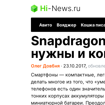
Hi
-
News.ru
Авито
Вояджер
Кошка пис
Snapdragon
нужны и ко
Олег Довбня
∙
23.10.2017,
обновле
Смартфоны — компактные, легк
делать многое из того, что «у
телефонов есть один значител
тонких корпусах аккумуляторы 
миниатюрной батареи. Преодол