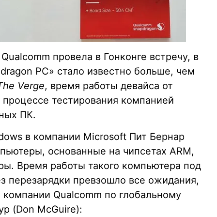
Qualcomm провела в Гонконге встречу, в
dragon PC» стало известно больше, чем
The Verge
, время работы девайса от
 процессе тестирования компанией
ных ПК.
ows в компании Microsoft Пит Бернар
омпьютеры, основанные на чипсетах ARM,
ры. Время работы такого компьютера под
з перезарядки превзошло все ожидания,
т компании Qualcomm по глобальному
р (Don McGuire):