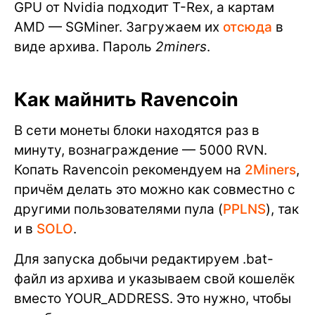
GPU от Nvidia подходит T-Rex, а картам
AMD — SGMiner. Загружаем их
отсюда
в
виде архива. Пароль
2miners
.
Как майнить Ravencoin
В сети монеты блоки находятся раз в
минуту, вознаграждение — 5000 RVN.
Копать Ravencoin рекомендуем на
2Miners
,
причём делать это можно как совместно с
другими пользователями пула (
PPLNS
), так
и в
SOLO
.
Для запуска добычи редактируем .bat-
файл из архива и указываем свой кошелёк
вместо YOUR_ADDRESS. Это нужно, чтобы