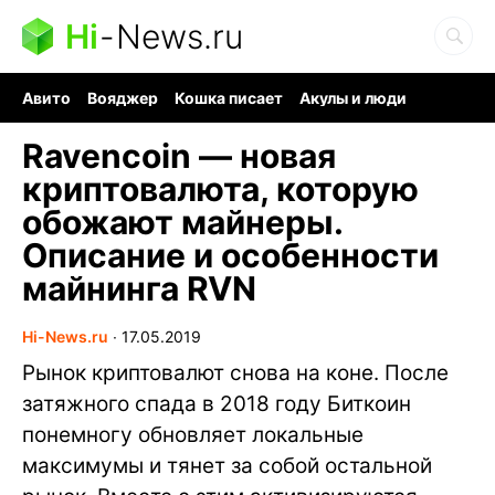
Hi
-
News.ru
Авито
Вояджер
Кошка писает
Акулы и люди
Ядерная война
Судоку и пазлы
Ядовитые пауки
Ravencoin — новая
криптовалюта, которую
обожают майнеры.
Описание и особенности
майнинга RVN
Hi-News.ru
∙
17.05.2019
Рынок криптовалют снова на коне. После
затяжного спада в 2018 году Биткоин
понемногу обновляет локальные
максимумы и тянет за собой остальной