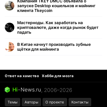
Компания TKEY DMCC объявила о
запуске Desktop кошельков и майнинг
клиента Tkeycoin
Мастерноды. Как заработать на
криптовалюте, даже когда рынок будет
падать
В Китае начнут производить зубные
щётки для майнинга
Ответ на хамство
Хобби для мозга
Бензин 100 и 95
Тунцы в океанариуме
Следующая пандемия
Google Maps открытие
Hi
-
News.ru
, 2006–2026
Темы
Авторы
О проекте
Контакты