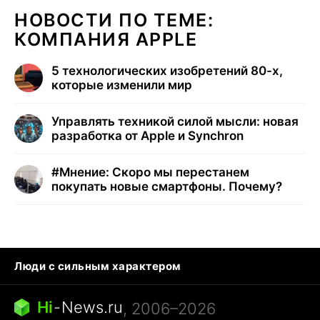
НОВОСТИ ПО ТЕМЕ:
КОМПАНИЯ APPLE
5 технологических изобретений 80-х,
которые изменили мир
Управлять техникой силой мысли: новая
разработка от Apple и Synchron
#
Мнение: Скоро мы перестанем
покупать новые смартфоны. Почему?
Люди с сильным характером
Кошка писает на кровать
Тунцы в океанариуме
Ядовитые пауки России
Hi
-
News.ru
, 2006–2026
Города в ядерной войне