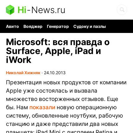
Hi
-
News.ru
Авито
Вояджер
Генератор
Судоку и пазлы
Хобби для мозга
Бензин 100 vs 95
Следующая пандемия
Microsoft: вся правда о
Surface, Apple, iPad и
iWork
Николай Хижняк
∙
24.10.2013
Презентация новых продуктов от компании
Apple уже состоялась и вызвала
множество восторженных отзывов. Еще
бы. Нам
показали
новую операционную
систему, обновленные ноутбуки, рабочую
станцию и даже представили два новых
планшета: iPad Mini с дисплеем Retina и