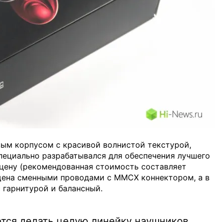
ым корпусом с красивой волнистой текстурой,
пециально разрабатывался для обеспечения лучшего
 цену (рекомендованная стоимость составляет
щена сменными проводами с MMCX коннектором, а в
 гарнитурой и балансный.
ются делать целую линейку наушников.