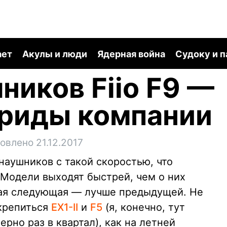
ает
Акулы и люди
Ядерная война
Судоку и 
ников Fiio F9 —
бриды компании
овлено 21.12.2017
 наушников с такой скоростью, что
 Модели выходят быстрей, чем о них
дая следующая — лучше предыдущей. Не
крепиться
EX1-II
и
F5
(я, конечно, тут
рно раз в квартал), как на летней