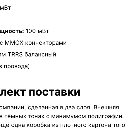
/мВт
щность:
100 мВт
й с MMCX коннекторами
 мм TRRS балансный
ез провода)
плект поставки
омпании, сделанная в два слоя. Внешняя
 в тёмных тонах с минимумом полиграфии.
щё одна коробка из плотного картона того