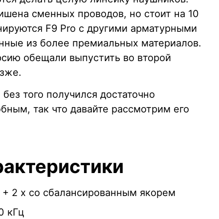
ишена сменных проводов, но стоит на 10
нируются F9 Pro с другими арматурными
енные из более премиальных материалов.
ерсию обещали выпустить во второй
озже.
 без того получился достаточно
бным, так что давайте рассмотрим его
рактеристики
+ 2 x со сбалансированным якорем
0 кГц