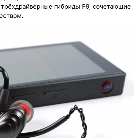
и трёхдрайверные гибриды F9, сочетающие
еством.