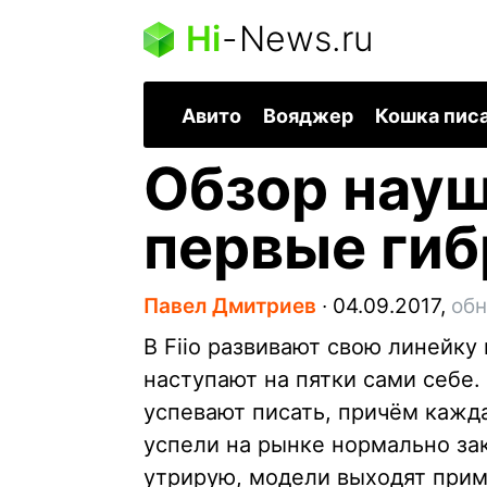
Hi
-
News.ru
Авито
Вояджер
Кошка пис
Обзор науш
первые ги
Павел Дмитриев
∙
04.09.2017,
обн
В Fiio развивают свою линейку
наступают на пятки сами себе.
успевают писать, причём каж
успели на рынке нормально за
утрирую, модели выходят приме