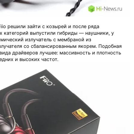
iio решили зайти с козырей и после ряда
х категорий выпустили гибриды — наушники, у
амический излучатель с мембраной из
излучателя со сбалансированным якорем. Подобная
 вида драйверов лучшее: массивность и плотность
едних и высоких частот.