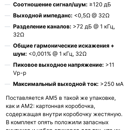
Соотношение сигнал/шум:
≥120 дБ
Выходной импеданс:
<0,5Ω @ 32Ω
Разделение каналов:
>72 дБ @ 1 кГц,
32Ω
Общие гармонические искажения +
шум:
<0,001% @ 1 кГц, 32Ω
Пиковое выходное напряжение:
>11
Vp-p
Максимальный выходной ток:
>250 мА
Поставляется AM5 в такой же упаковке,
как и AM2: картонная коробочка,
содержащая внутри коробочку жестяную.
В комплект опять положили запасных