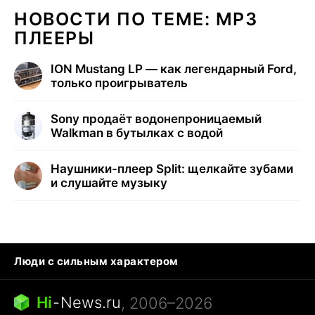
НОВОСТИ ПО ТЕМЕ: MP3
ПЛЕЕРЫ
ION Mustang LP — как легендарный Ford,
только проигрыватель
Sony продаёт водонепроницаемый
Walkman в бутылках с водой
Наушники-плеер Split: щелкайте зубами
и слушайте музыку
Люди с сильным характером
Кошка писает на кровать
Тунцы в океанариуме
Ядовитые пауки России
Hi
-
News.ru
, 2006–2026
Города в ядерной войне