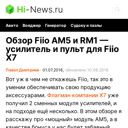
Hi
-
News.ru
Авито
Вояджер
Генератор
Судоку и пазлы
Хобби для мозга
Бензин 100 vs 95
Следующая пандемия
Обзор Fiio AM5 и RM1 —
усилитель и пульт для Fiio
X7
Павел Дмитриев
∙
01.07.2016,
обновлено 10.08.2016
Вот уж в чем не откажешь Fiio, так это в
умении обеспечивать свою продукцию
аксессуарами.
Флагман компании X7
уже
получил 2 сменных модуля усилителей, и
на подходе ещё несколько. В этом обзоре я
расскажу про «мощный» модуль AM5, а в
качестве бонуса у нас будет забавный