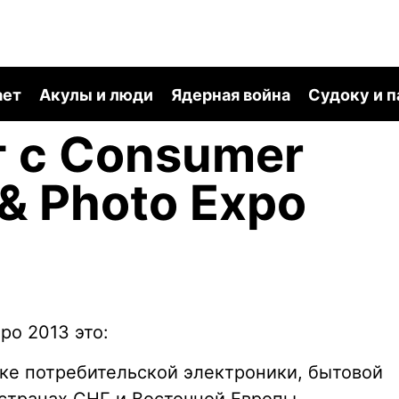
ает
Акулы и люди
Ядерная война
Судоку и 
 с Consumer
 & Photo Expo
po 2013 это:
ке потребительской электроники, бытовой