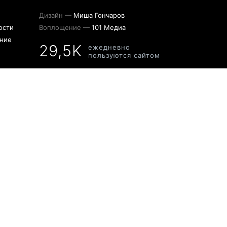
Дизайн —
Миша Гончаров
ости
Воплощение —
101 Медиа
ение
29,5K
ежедневно
пользуются сайтом