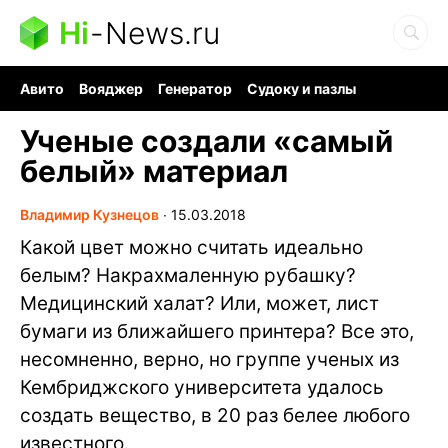
Hi
-
News.ru
Авито
Вояджер
Генератор
Судоку и пазлы
Хобби для мозга
Бензин 100 vs 95
Следующая пандемия
Ученые создали «самый
белый» материал
Владимир Кузнецов
∙
15.03.2018
Какой цвет можно считать идеально
белым? Накрахмаленную рубашку?
Медицинский халат? Или, может, лист
бумаги из ближайшего принтера? Все это,
несомненно, верно, но группе ученых из
Кембриджского университета удалось
создать вещество, в 20 раз белее любого
известного.