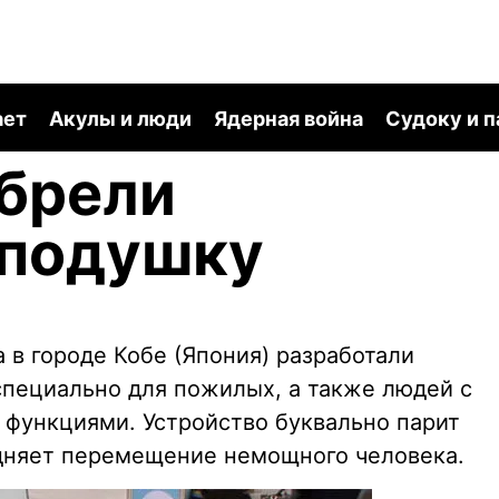
ает
Акулы и люди
Ядерная война
Судоку и 
брели
подушку
 в городе Кобе (Япония) разработали
специально для пожилых, а также людей с
функциями. Устройство буквально парит
удняет перемещение немощного человека.