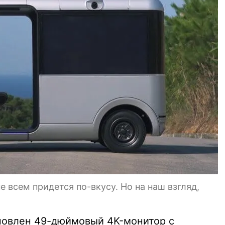
 всем придется по-вкусу. Но на наш взгляд,
новлен 49-дюймовый 4K-монитор с