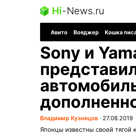
Hi
-
News.ru
Авито
Вояджер
Кошка пис
Sony и Yam
представи
автомобиль
дополненн
Владимир Кузнецов
∙
27.08.2019
Японцы известны своей тягой 