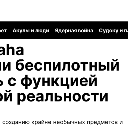
ает
Акулы и люди
Ядерная война
Судоку и 
aha
ли беспилотный
 с функцией
ой реальности
к созданию крайне необычных предметов и