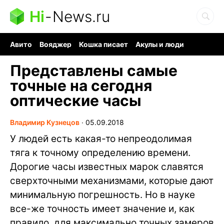
Hi
-
News.ru
Авито
Вояджер
Кошка писает
Акулы и люди
Ядерная война
Судоку и пазлы
Ядовитые пауки
Представлены самые
точные на сегодня
оптические часы
Владимир Кузнецов
∙
05.09.2018
У людей есть какая-то непреодолимая
тяга к точному определению времени.
Дорогие часы известных марок славятся
сверхточными механизмами, которые дают
минимальную погрешность. Но в науке
все-же точность имеет значение и, как
правило, для максимально точных замеров