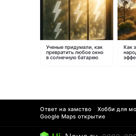
Ученые придумали, как
Как 
превратить любое окно
наро
в солнечную батарею
эффе
солн
элек
Ответ на хамство
Хобби для мо
Google Maps открытие