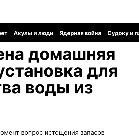
ает
Акулы и люди
Ядерная война
Судоку и 
ена домашняя
установка для
ва воды из
момент вопрос истощения запасов