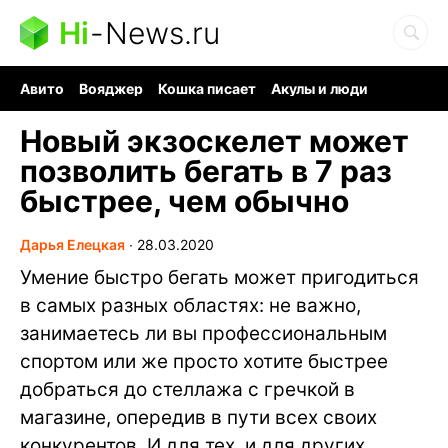
Hi
-
News.ru
Авито
Вояджер
Кошка писает
Акулы и люди
Ядерная война
Ядовитые пауки
Судоку и пазлы
Новый экзоскелет может
позволить бегать в 7 раз
быстрее, чем обычно
Дарья Елецкая
∙
28.03.2020
Умение быстро бегать может пригодиться
в самых разных областях: не важно,
занимаетесь ли вы профессиональным
спортом или же просто хотите быстрее
добраться до стеллажа с гречкой в
магазине, опередив в пути всех своих
конкурентов. И для тех, и для других,