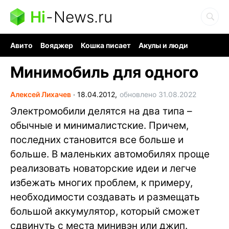
Hi
-
News.ru
Авито
Вояджер
Кошка писает
Акулы и люди
Ядерная война
Судоку и пазлы
Ядовитые пауки
Минимобиль для одного
Алексей Лихачев
∙
18.04.2012,
обновлено 31.08.2022
Электромобили делятся на два типа –
обычные и минималистские. Причем,
последних становится все больше и
больше. В маленьких автомобилях проще
реализовать новаторские идеи и легче
избежать многих проблем, к примеру,
необходимости создавать и размещать
большой аккумулятор, который сможет
сдвинуть с места минивэн или джип.