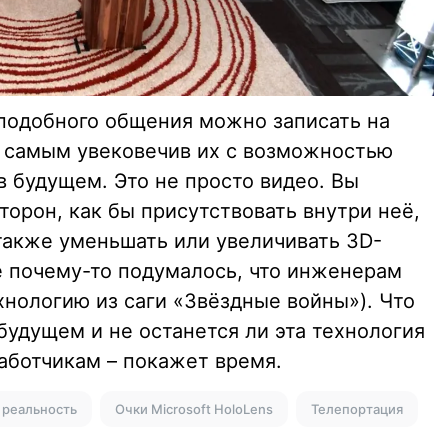
подобного общения можно записать на
 самым увековечив их с возможностью
 будущем. Это не просто видео. Вы
торон, как бы присутствовать внутри неё,
 также уменьшать или увеличивать 3D-
е почему-то подумалось, что инженерам
ехнологию из саги «Звёздные войны»). Что
будущем и не останется ли эта технология
аботчикам – покажет время.
 реальность
Очки Microsoft HoloLens
Телепортация