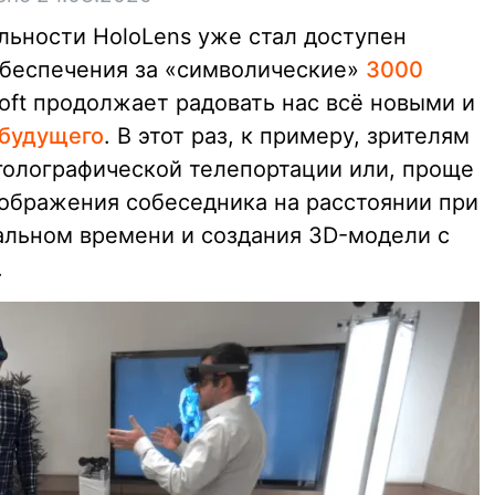
льности HoloLens уже стал доступен
обеспечения за «символические»
3000
soft продолжает радовать нас всё новыми и
 будущего
. В этот раз, к примеру, зрителям
голографической телепортации или, проще
зображения собеседника на расстоянии при
альном времени и создания 3D-модели с
.