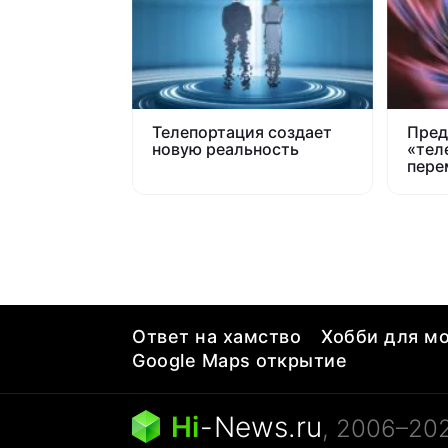
Телепортация создает
Пред
новую реальность
«тел
пере
Земл
Ответ на хамство
Хобби для мо
Google Maps открытие
Hi
-
News.ru
, 2006–20