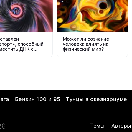
ставлен
Может ли сознание
епорт», способный
человека влиять на
местить ДНК с
физический мир?
и на Марс
зга
Бензин 100 и 95
Тунцы в океанариуме
26
Темы
·
Авторы