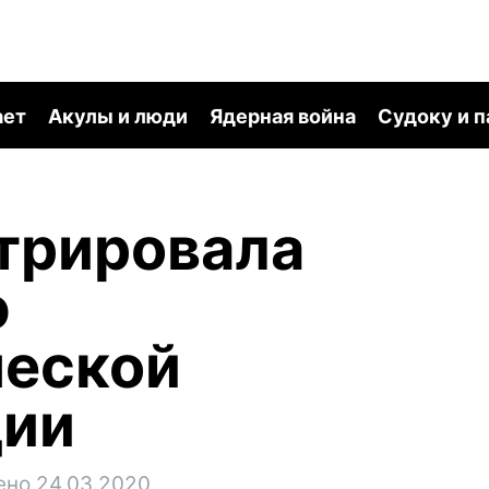
ает
Акулы и люди
Ядерная война
Судоку и 
трировала
ю
ческой
ции
ено 24.03.2020