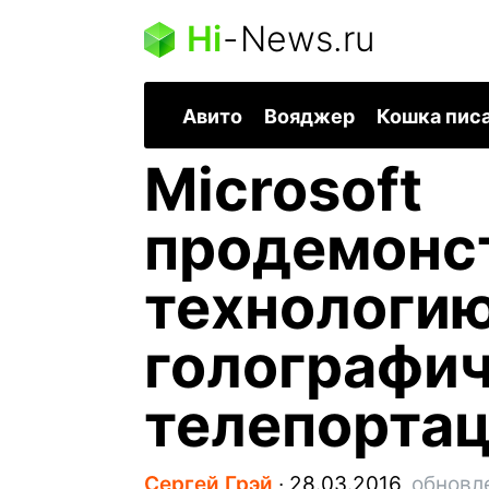
Hi
-
News.ru
Авито
Вояджер
Кошка пис
Microsoft
продемонс
технологи
голографи
телепорта
Сергей Грэй
∙
28.03.2016,
обновл