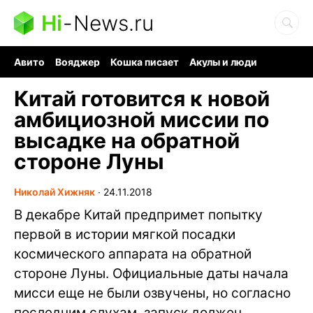
Hi
-
News.ru
Авито
Вояджер
Кошка писает
Акулы и люди
Ядерная война
Ядовитые пауки
Судоку и пазлы
Китай готовится к новой
амбициозной миссии по
высадке на обратной
стороне Луны
Николай Хижняк
∙
24.11.2018
В декабре Китай предпримет попытку
первой в истории мягкой посадки
космического аппарата на обратной
стороне Луны. Официальные даты начала
мисси еще не были озвучены, но согласно
последним слухам, запуск должен