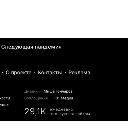
Следующая пандемия
·
О проекте
·
Контакты
·
Реклама
Дизайн —
Миша Гончаров
ности
Воплощение —
101 Медиа
шение
29,1K
ежедневно
пользуются сайтом