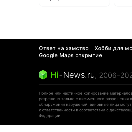
свое
Ответ на хамство
Хобби для мо
Google Maps открытие
Hi
-
News.ru
, 2006–20
Полное или частичное копирование материалов
разрешено только с письменного разрешения в
обнаружения нарушений, виновные лица могут
к ответственности в соответствии с действую
Федерации.