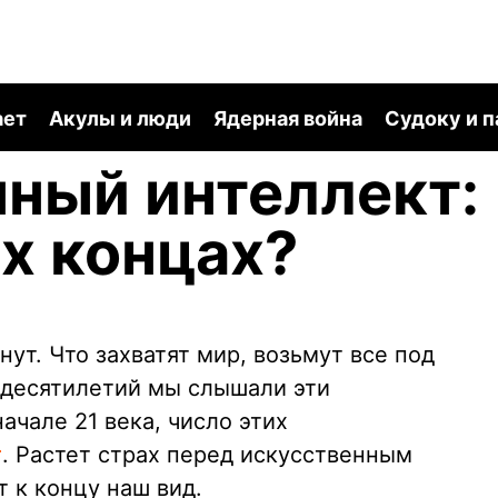
ает
Акулы и люди
Ядерная война
Судоку и 
ный интеллект:
ух концах?
нут. Что захватят мир, возьмут все под
 десятилетий мы слышали эти
ачале 21 века, число этих
т
. Растет страх перед искусственным
 к концу наш вид.