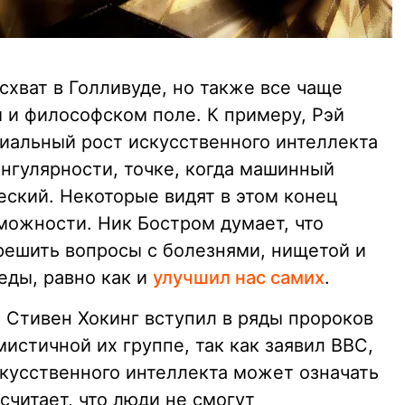
схват в Голливуде, но также все чаще
 и философском поле. К примеру, Рэй
циальный рост искусственного интеллекта
нгулярности, точке, когда машинный
еский. Некоторые видят в этом конец
зможности. Ник Бостром думает, что
решить вопросы с болезнями, нищетой и
ды, равно как и
улучшил нас самих
.
 Стивен Хокинг вступил в ряды пророков
мистичной их группе, так как заявил BBC,
скусственного интеллекта может означать
считает, что люди не смогут