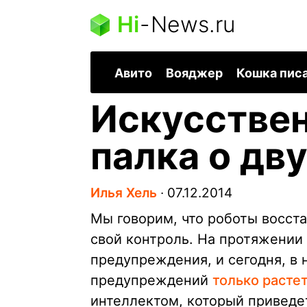
Hi
-
News.ru
Авито
Вояджер
Кошка пис
Искусствен
палка о дв
Илья Хель
∙
07.12.2014
Мы говорим, что роботы восста
свой контроль. На протяжении
предупреждения, и сегодня, в н
предупреждений
только расте
интеллектом, который приведет