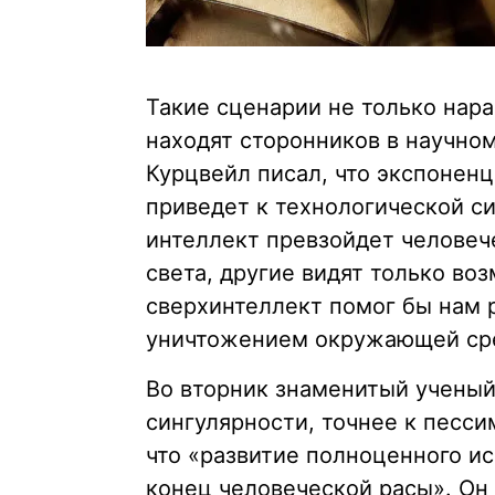
Такие сценарии не только нара
находят сторонников в научном
Курцвейл писал, что экспонен
приведет к технологической си
интеллект превзойдет человеч
света, другие видят только во
сверхинтеллект помог бы нам 
уничтожением окружающей сре
Во вторник знаменитый ученый
сингулярности, точнее к песси
что «развитие полноценного и
конец человеческой расы». Он 