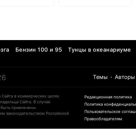
й смерти
зга
Бензин 100 и 95
Тунцы в океанариуме
26
Темы
·
Авторы
 Сайта в коммерческих целях
Редакционная политика
ладельца Сайта. В случае
Политика конфиденциаль
 быть привлечены
Пользовательское согла
щим законодательством Российской
Правообладателям