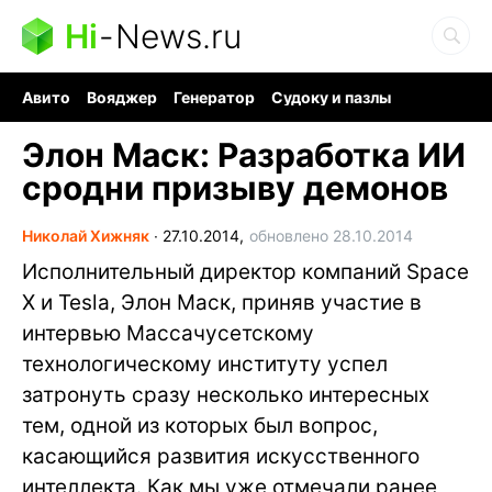
Hi
-
News.ru
Авито
Вояджер
Генератор
Судоку и пазлы
Хобби для мозга
Бензин 100 vs 95
Следующая пандемия
Элон Маск: Разработка ИИ
сродни призыву демонов
Николай Хижняк
∙
27.10.2014,
обновлено 28.10.2014
Исполнительный директор компаний Space
X и Tesla, Элон Маск, приняв участие в
интервью Массачусетскому
технологическому институту успел
затронуть сразу несколько интересных
тем, одной из которых был вопрос,
касающийся развития искусственного
интеллекта. Как мы уже отмечали ранее,