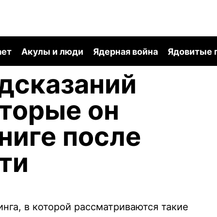
ает
Акулы и люди
Ядерная война
Ядовитые 
дсказаний
оторые он
книге после
ти
нга, в которой рассматриваются такие