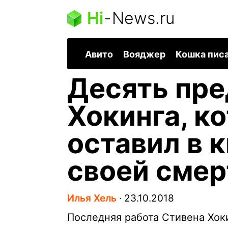
Hi
-
News.ru
Авито
Вояджер
Кошка пис
Десять пре
Хокинга, к
оставил в 
своей смер
Илья Хель
∙
23.10.2018
Последняя работа Стивена Хоки