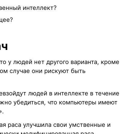
твенный интеллект?
щее?
ач
что у людей нет другого варианта, кроме
ном случае они рискуют быть
евзойдут людей в интеллекте в течение
ужно убедиться, что компьютеры имеют
».
кая раса улучшила свои умственные и
тически модифицированная раса