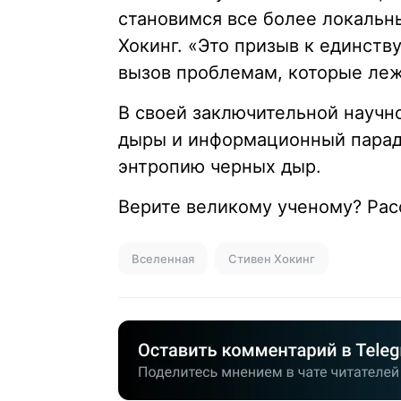
становимся все более локальн
Хокинг. «Это призыв к единству
вызов проблемам, которые леж
В своей заключительной научно
дыры и информационный парадо
энтропию черных дыр.
Верите великому ученому? Ра
Вселенная
Стивен Хокинг