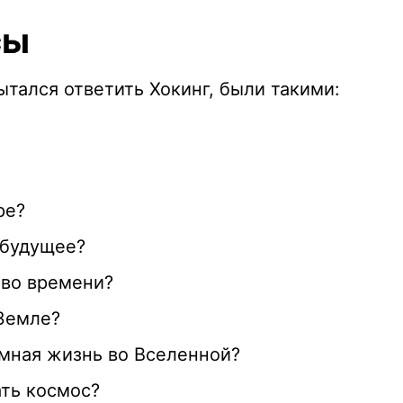
сы
ытался ответить Хокинг, были такими:
ре?
 будущее?
во времени?
Земле?
умная жизнь во Вселенной?
ать космос?