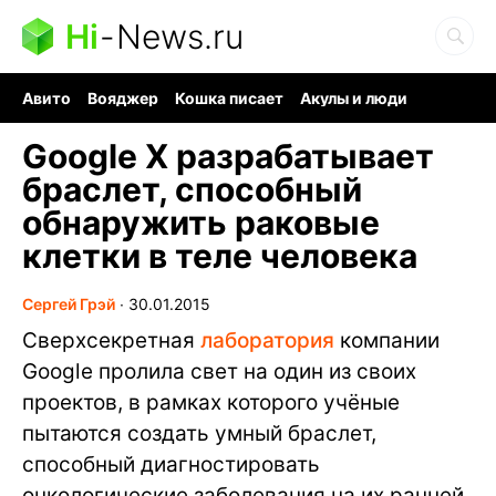
Hi
-
News.ru
Авито
Вояджер
Кошка писает
Акулы и люди
Ядерная война
Ядовитые пауки
Судоку и пазлы
Google X разрабатывает
браслет, способный
обнаружить раковые
клетки в теле человека
Сергей Грэй
∙
30.01.2015
Сверхсекретная
лаборатория
компании
Google пролила свет на один из своих
проектов, в рамках которого учёные
пытаются создать умный браслет,
способный диагностировать
онкологические заболевания на их ранней