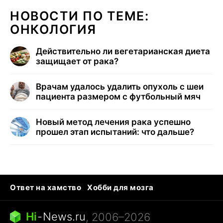
НОВОСТИ ПО ТЕМЕ:
ОНКОЛОГИЯ
Действительно ли вегетарианская диета
защищает от рака?
Врачам удалось удалить опухоль с шеи
пациента размером с футбольный мяч
Новый метод лечения рака успешно
прошел этап испытаний: что дальше?
Ответ на хамство
Хобби для мозга
Бензин 100 vs 95
Тунцы в океанариуме
Следующая пандемия
Google Maps открытие
Hi
-
News.ru
, 2006–2026