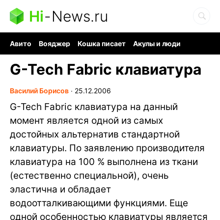
Hi
-
News.ru
Авито
Вояджер
Кошка писает
Акулы и люди
Ядерная война
Ядовитые пауки
Судоку и пазлы
G-Tech Fabric клавиатура
Василий Борисов
∙
25.12.2006
G-Tech Fabric клавиатура на данный
момент является одной из самых
достойных альтернатив стандартной
клавиатуры. По заявлению производителя
клавиатура на 100 % выполнена из ткани
(естественно специальной), очень
эластична и обладает
водоотталкивающими функциями. Еще
одной особенностью клавиатуры является