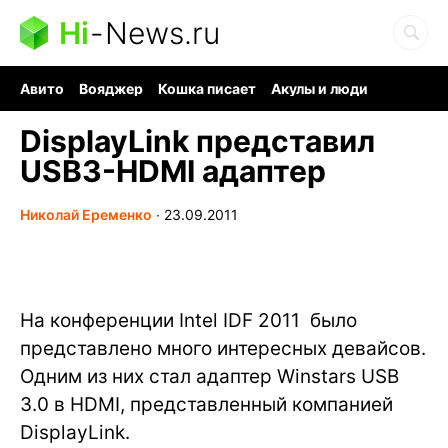
Hi
-
News.ru
Авито
Вояджер
Кошка писает
Акулы и люди
Ядерная война
Судоку и пазлы
Ядовитые пауки
DisplayLink представил
USB3-HDMI адаптер
Николай Еременко
∙
23.09.2011
На конференции Intel IDF 2011 было
представлено много интересных девайсов.
Одним из них стал адаптер Winstars USB
3.0 в HDMI, представленный компанией
DisplayLink.