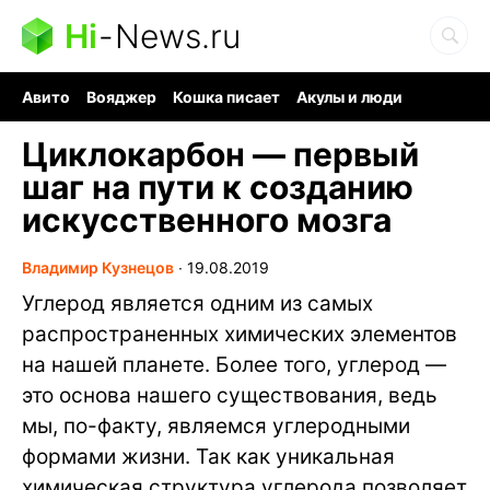
Hi
-
News.ru
Авито
Вояджер
Кошка писает
Акулы и люди
Ядерная война
Судоку и пазлы
Ядовитые пауки
Циклокарбон — первый
шаг на пути к созданию
искусственного мозга
Владимир Кузнецов
∙
19.08.2019
Углерод является одним из самых
распространенных химических элементов
на нашей планете. Более того, углерод —
это основа нашего существования, ведь
мы, по-факту, являемся углеродными
формами жизни. Так как уникальная
химическая структура углерода позволяет