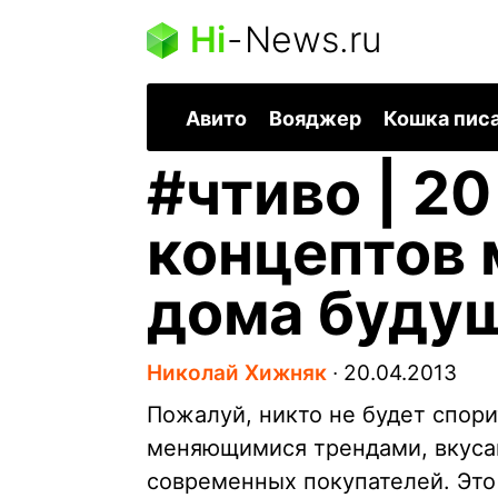
Hi
-
News.ru
Авито
Вояджер
Кошка пис
#
чтиво | 2
концептов 
дома буду
Николай Хижняк
∙
20.04.2013
Пожалуй, никто не будет спори
меняющимися трендами, вкуса
современных покупателей. Это