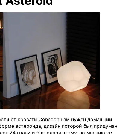
 Asteroid
ости от кровати Concoon нам нужен домашний
 форме астероида, дизайн которой был придуман
ет 24 грани и благодаря этому, по мнению ее