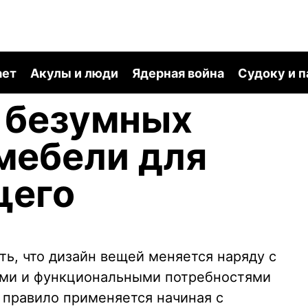
ает
Акулы и люди
Ядерная война
Судоку и 
0 безумных
мебели для
щего
ть, что дизайн вещей меняется наряду с
ми и функциональными потребностями
 правило применяется начиная с