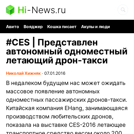
Hi
-
News.ru
Авито
Вояджер
Кошка писает
Акулы и люди
Ядерная война
Судоку и пазлы
Ядовитые пауки
#
CES | Представлен
автономный одноместный
летающий дрон-такси
Николай Хижняк
∙
07.01.2016
В недалеком будущем нас может ожидать
массовое появление автономных
одноместных пассажирских дронов-такси.
Китайская компания EHang, занимающаяся
производством любительских дронов,
показала на выставке CES-2016 летающее
транспортное средство весом около 200