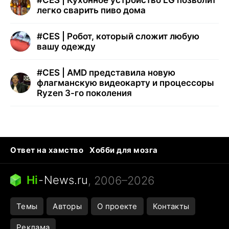
#
CES | Кухонное устройство LG позволит
легко сварить пиво дома
#
CES | Робот, который сложит любую
вашу одежду
#
CES | AMD представила новую
флагманскую видеокарту и процессоры
Ryzen 3-го поколения
Ответ на хамство
Хобби для мозга
Бензин 100 и 95
Тунцы в океанариуме
Следующая пандемия
Google Maps открытие
Hi
-
News.ru
, 2006–2026
Темы
Авторы
О проекте
Контакты
Реклама