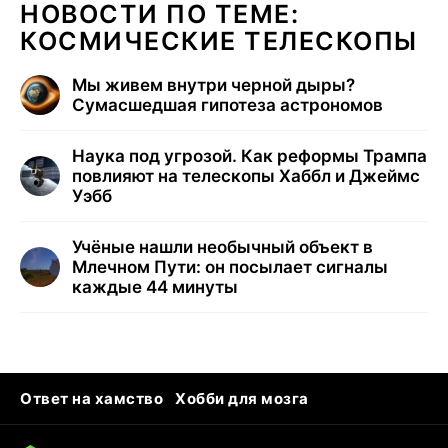
НОВОСТИ ПО ТЕМЕ:
КОСМИЧЕСКИЕ ТЕЛЕСКОПЫ
Мы живем внутри черной дыры?
Сумасшедшая гипотеза астрономов
Наука под угрозой. Как реформы Трампа
повлияют на телескопы Хаббл и Джеймс
Уэбб
Учёные нашли необычный объект в
Млечном Пути: он посылает сигналы
каждые 44 минуты
Ответ на хамство
Хобби для мозга
Бензин 100 и 95
Тунцы в океанариуме
Следующая пандемия
Google Maps открытие