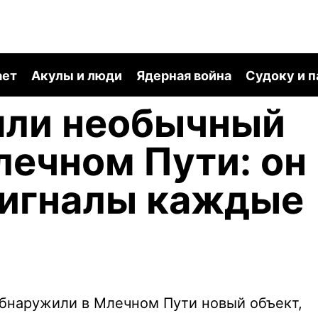
ает
Акулы и люди
Ядерная война
Судоку и 
шли необычный
лечном Пути: он
сигналы каждые
обнаружили в Млечном Пути новый объект,