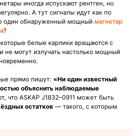
етары иногда испускают рентген, но
егулярно. А тут сигналы идут как по
 что один обнаруженный мощный
магнетар
м
?
екоторые белые карлики вращаются с
и не могут излучать настолько мощный
дновременно.
ые прямо пишут:
«Ни один известный
ностью объяснить наблюдаемые
ют, что ASKAP J1832–0911 может быть
вёздных остатков
— такого, с которым