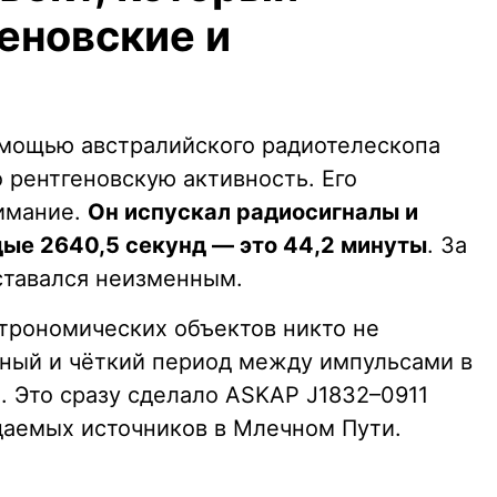
еновские и
омощью австралийского радиотелескопа
 рентгеновскую активность. Его
имание.
Он испускал радиосигналы и
ые 2640,5 секунд — это 44,2 минуты
. За
ставался неизменным.
строномических объектов никто не
ный и чёткий период между импульсами в
. Это сразу сделало ASKAP J1832–0911
даемых источников в Млечном Пути.