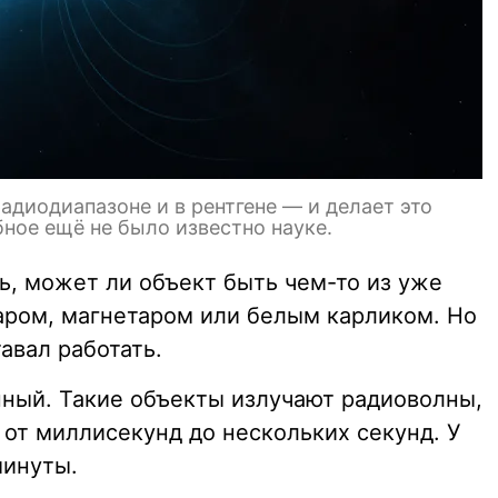
адиодиапазоне и в рентгене — и делает это
ное ещё не было известно науке.
ь, может ли объект быть чем-то из уже
аром, магнетаром или белым карликом. Но
авал работать.
ый. Такие объекты излучают радиоволны,
 от миллисекунд до нескольких секунд. У
минуты.