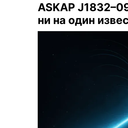
ASKAP J1832–09
ни на один изве