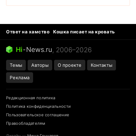
Ответ на хамство
Кошка писает на кровать
Тунцы в океанариуме
Следующая пандемия
Ядовитые пауки России
Hi
-
News.ru
, 2006–2026
Открытие в Google Maps
Темы
Авторы
О проекте
Контакты
Реклама
Редакционная политика
Политика конфиденциальности
Пользовательское соглашение
Правообладателям
Дизайн —
Миша Гончаров