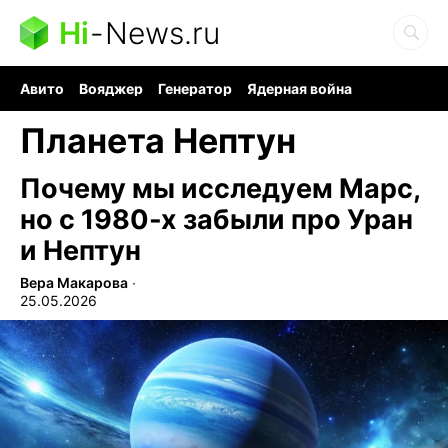
Hi
-
News.ru
Авито
Вояджер
Генератор
Ядерная война
Судоку и пазлы
Бензин 100 и 95
Хобби для мозга
Планета Нептун
Почему мы исследуем Марс,
но с 1980-х забыли про Уран
и Нептун
Вера Макарова
∙
25.05.2026