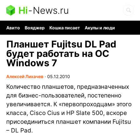
Hi
-
News.ru
Авито
Вояджер
Кошка писает
Акулы и люди
Ядерная война
Судоку и пазлы
Ядовитые пауки
Планшет Fujitsu DL Pad
будет работать на ОС
Windows 7
Алексей Лихачев
∙
05.12.2010
Количество планшетов, предназначенных
для бизнес-пользователей, постепенно
увеличивается. К «первопроходцам» этого
класса, Cisco Cius и HP Slate 500, вскоре
присоединиться планшет компании Fujitsu
– DL Pad.