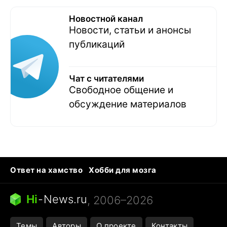
Новостной канал
Новости, статьи и анонсы
публикаций
Чат с читателями
Свободное общение и
обсуждение материалов
Ответ на хамство
Хобби для мозга
Бензин 100 и 95
Тунцы в океанариуме
Следующая пандемия
Google Maps открытие
Hi
-
News.ru
, 2006–2026
Темы
Авторы
О проекте
Контакты