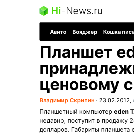
Hi
-
News.ru
Авито
Вояджер
Кошка пис
Планшет ed
принадлеж
ценовому с
Владимир Скрипин
∙
23.02.2012,
Планшетный компьютер
eden T
недавно, поступит в продажу 2
долларов. Габариты планшета e