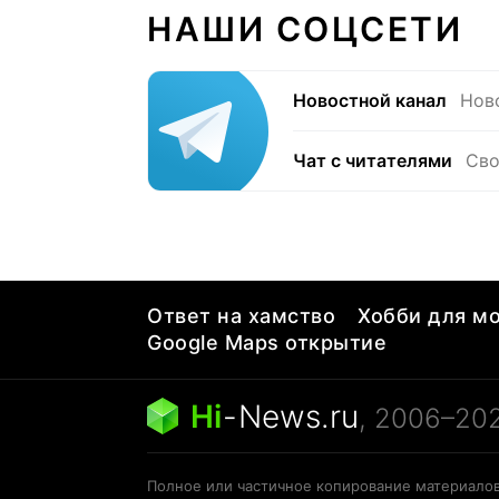
НАШИ СОЦСЕТИ
Новостной канал
Нов
Чат с читателями
Сво
Ответ на хамство
Хобби для мо
Google Maps открытие
Hi
-
News.ru
, 2006–20
Полное или частичное копирование материалов