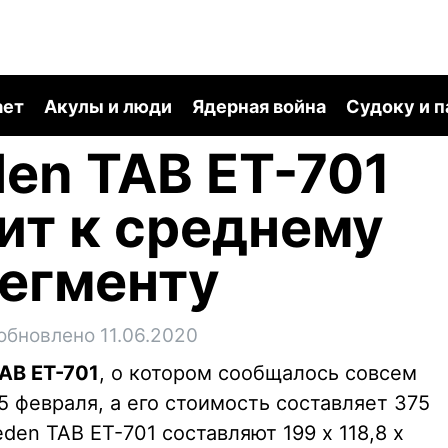
ает
Акулы и люди
Ядерная война
Судоку и 
en TAB ET-701
ит к среднему
егменту
обновлено 11.06.2020
AB ET-701
, о котором сообщалось совсем
5 февраля, а его стоимость составляет 375
den TAB ET-701 составляют 199 х 118,8 х