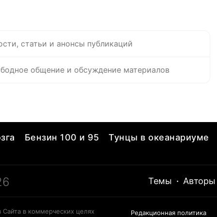
ости, статьи и анонсы публикаций
бодное общение и обсуждение материалов
зга
Бензин 100 и 95
Тунцы в океанариуме
26
Темы
·
Авторы
 Сайта в коммерческих целях
Редакционная политика