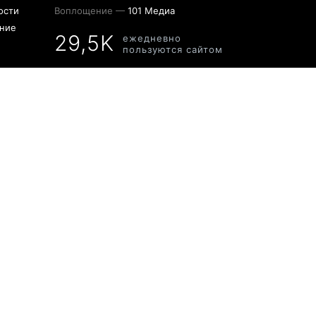
ости
Воплощение —
101 Медиа
ение
29,5K
ежедневно
пользуются сайтом