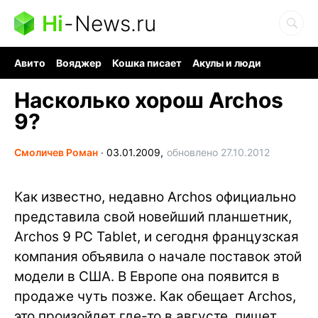
Hi
-
News.ru
Авито
Вояджер
Кошка писает
Акулы и люди
Ядерная война
Ядовитые пауки
Судоку и пазлы
Насколько хорош Archos
9?
Смоличев Роман
∙
03.01.2009,
обновлено 27.10.2012
Как известно, недавно Archos официально
представила свой новейший планшетник,
Archos 9 PC Tablet, и сегодня французская
компания объявила о начале поставок этой
модели в США. В Европе она появится в
продаже чуть позже. Как обещает Archos,
это произойдет где-то в августе, пишет