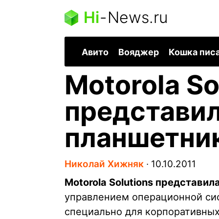
Hi
-
News.ru
Авито
Вояджер
Кошка пис
Motorola So
представил
планшетник
Николай Хижняк
∙
10.10.2011
Motorola Solutions представил
управлением операционной сис
специально для корпоративных