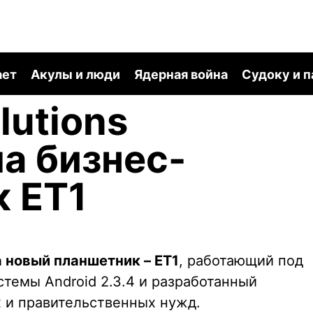
ает
Акулы и люди
Ядерная война
Судоку и 
lutions
а бизнес-
 ET1
а новый планшетник – ET1
, работающий под
темы Android 2.3.4 и разработанный
 и правительственных нужд.