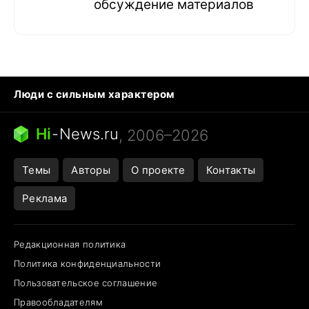
обсуждение материалов
Люди с сильным характером
Кошка писает на кровать
Тунцы в океанариуме
Ядовитые пауки России
Hi
-
News.ru
, 2006–2026
Города в ядерной войне
Открытие в Google Maps
Темы
Авторы
О проекте
Контакты
Реклама
Редакционная политика
Политика конфиденциальности
Пользовательское соглашение
Правообладателям