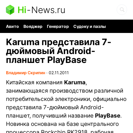
Hi
-
News.ru
Авито
Вояджер
Генератор
Судоку и пазлы
Хобби для мозга
Бензин 100 vs 95
Следующая пандемия
Karuma представила 7-
дюймовый Android-
планшет PlayBase
Владимир Скрипин
∙
02.11.2011
Китайская компания
Karuma
,
занимающаяся производством различной
потребительской электроники, официально
представила 7-дюймовый Android-
планшет, получивший название
PlayBase
.
Новинка основана на базе центрального
процессора Rockchip RK2918, рабочая