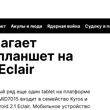
ает
Акулы и люди
Ядерная война
Судоку и 
агает
планшет на
Eclair
й ряд еще один tablet на платформе
MID7015 входит в семейство Kyros и
id 2.1 Eclair. Мобильное устройство