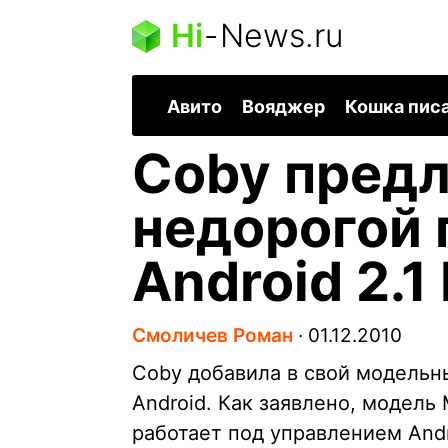
Hi
-
News.ru
Авито
Вояджер
Кошка пис
Coby предл
недорогой 
Android 2.1 
Смоличев Роман
∙
01.12.2010
Coby добавила в свой модельны
Android. Как заявлено, модель 
работает под управлением Andro