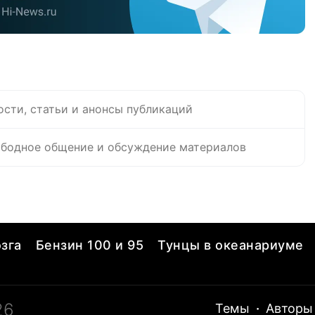
ости, статьи и анонсы публикаций
бодное общение и обсуждение материалов
зга
Бензин 100 и 95
Тунцы в океанариуме
26
Темы
·
Авторы