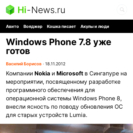
Hi
-
News.ru
Авито
Вояджер
Кошка писает
Акулы и люди
Ядерная война
Судоку и пазлы
Ядовитые пауки
Windows Phone 7.8 уже
готов
Василий Борисов
∙
18.11.2012
Компании
Nokia
и
Microsoft
в Сингапуре на
мероприятии, посвященному разработке
программного обеспечения для
операционной системы Windows Phone 8,
внесли ясность по поводу обновления ОС
для старых устройств Lumia.