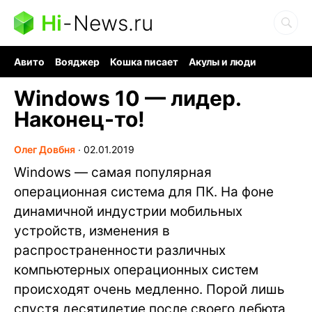
Hi
-
News.ru
Авито
Вояджер
Кошка писает
Акулы и люди
Ядерная война
Ядовитые пауки
Судоку и пазлы
Windows 10 — лидер.
Наконец-то!
Олег Довбня
∙
02.01.2019
Windows — самая популярная
операционная система для ПК. На фоне
динамичной индустрии мобильных
устройств, изменения в
распространенности различных
компьютерных операционных систем
происходят очень медленно. Порой лишь
спустя десятилетие после своего дебюта