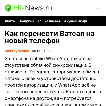
Hi
-
News.ru
Авито
Вояджер
Кошка писает
Акулы и люди
Ядерная война
Судоку и пазлы
Ядовитые пауки
Как перенести Ватсап на
новый телефон
Иван Кузнецов
∙
09.09.2021
За что я не люблю WhatsApp, так это за
отсутствие облачной синхронизации. В
отличие от Telegram, которому для обмена
чатами с новым устройством достаточно
простой авторизации, у WhatsApp всё не
так. Чтобы перенести чаты Ватсап с одного
смартфона на другой, вам потребуется
приложить серьёзные усилия, потому что в