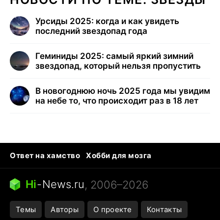
Урсиды 2025: когда и как увидеть
последний звездопад года
Геминиды 2025: самый яркий зимний
звездопад, который нельзя пропустить
В новогоднюю ночь 2025 года мы увидим
на небе то, что происходит раз в 18 лет
Ответ на хамство
Хобби для мозга
Бензин 100 vs 95
Тунцы в океанариуме
Следующая пандемия
Google Maps открытие
Hi
-
News.ru
, 2006–2026
Темы
Авторы
О проекте
Контакты