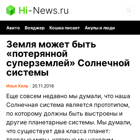
Hi
-
News.ru
Авито
Вояджер
Кошка писает
Акулы и люди
Ядерная война
Ядовитые пауки
Судоку и пазлы
Земля может быть
«потерянной
суперземлей» Солнечной
системы
Илья Хель
∙
20.11.2016
Еще совсем недавно мы думали, что наша
Солнечная система является прототипом,
по которому должны быть выстроены и
другие планетарные системы. Мы думали,
что существует два класса планет:
твердые миры, которые мы находим