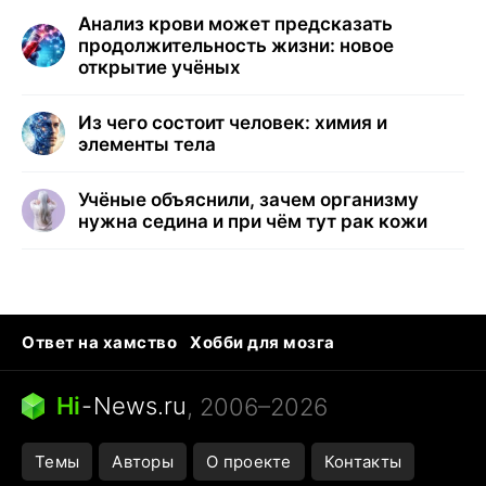
Анализ крови может предсказать
продолжительность жизни: новое
открытие учёных
Из чего состоит человек: химия и
элементы тела
Учёные объяснили, зачем организму
нужна седина и при чём тут рак кожи
Ответ на хамство
Хобби для мозга
Бензин 100 и 95
Тунцы в океанариуме
Следующая пандемия
Google Maps открытие
Hi
-
News.ru
, 2006–2026
Темы
Авторы
О проекте
Контакты