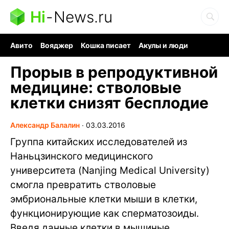
Hi
-
News.ru
Авито
Вояджер
Кошка писает
Акулы и люди
Ядерная война
Судоку и пазлы
Ядовитые пауки
Прорыв в репродуктивной
медицине: стволовые
клетки снизят бесплодие
Александр Балалин
∙
03.03.2016
Группа китайских исследователей из
Наньцзинского медицинского
университета (Nanjing Medical University)
смогла превратить стволовые
эмбриональные клетки мыши в клетки,
функционирующие как сперматозоиды.
Введя данные клетки в мышиные