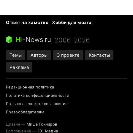
Ответ на хамство
Хобби для мозга
Бензин 100 и 95
Тунцы в океанариуме
Следующая пандемия
Google Maps открытие
Hi
-
News.ru
, 2006–2026
Темы
Авторы
О проекте
Контакты
Реклама
Редакционная политика
Политика конфиденциальности
Пользовательское соглашение
Правообладателям
Дизайн —
Миша Гончаров
Воплощение —
101 Медиа