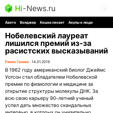
Hi
-
News.ru
Авито
Вояджер
Кошка писает
Акулы и люди
Ядерная война
Судоку и пазлы
Ядовитые пауки
Нобелевский лауреат
лишился премий из-за
расистских высказываний
Рамис Ганиев
∙
14.01.2019
В 1962 году американский биолог Джеймс
Уотсон стал обладателем Нобелевской
премии по физиологии и медицине за
открытие структуры молекулы ДНК. За
всю свою карьеру 90-летний ученый
успел дать множество скандальных
интервью, в которых он унизительно