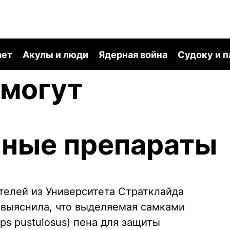
ает
Акулы и люди
Ядерная война
Судоку и 
омогут
ь
нные препараты
телей из Университета Стратклайда
зго выяснила, что выделяемая самками
ps pustulosus) пена для защиты