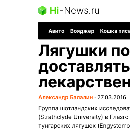
Hi
-
News.ru
Авито
Вояджер
Кошка пис
Лягушки п
доставлят
лекарстве
Александр Балалин
∙
27.03.2016
Группа шотландских исследова
(Strathclyde University) в Гла
тунгарских лягушек (Engystomo