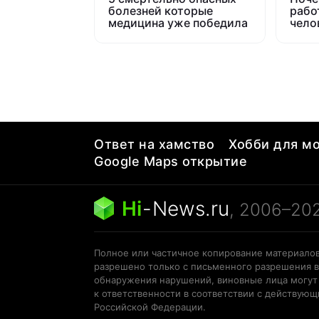
болезней которые
рабо
медицина уже победила
челов
пуст
Ответ на хамство
Хобби для мо
Google Maps открытие
Hi
-
News.ru
, 2006–20
Полное или частичное копирование материалов
разрешено только с письменного разрешения в
обнаружения нарушений, виновные лица могут
к ответственности в соответствии с действую
Российской Федерации.