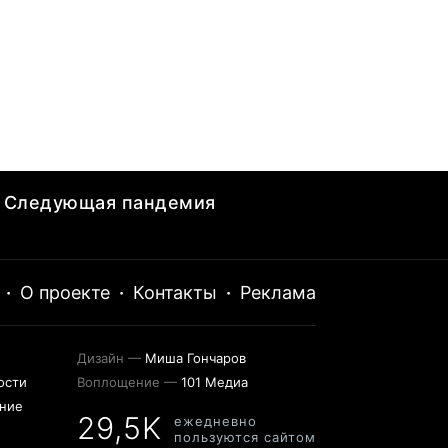
Следующая пандемия
·
О проекте
·
Контакты
·
Реклама
Дизайн —
Миша Гончаров
ости
Воплощение —
101 Медиа
ение
29,5K
ежедневно
пользуются сайтом