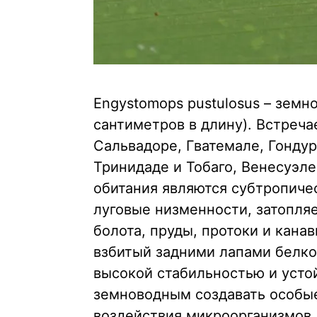
Engystomops pustulosus – земн
сантиметров в длину). Встреча
Сальвадоре, Гватемале, Гондур
Тринидаде и Тобаго, Венесуэл
обитания являются субтропичес
луговые низменности, затопл
болота, пруды, протоки и кана
взбитый задними лапами белко
высокой стабильностью и усто
земноводным создавать особые
воздействия микроорганизмов,