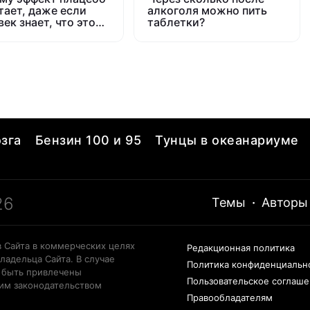
тает, даже если
алкоголя можно пить
ек знает, что это
таблетки?
ышка
зга
Бензин 100 и 95
Тунцы в океанариуме
26
Темы
·
Авторы
 Сайта в коммерческих целях
Редакционная политика
ладельца Сайта. В случае
Политика конфиденциальн
 быть привлечены
Пользовательское соглаш
щим законодательством
Правообладателям