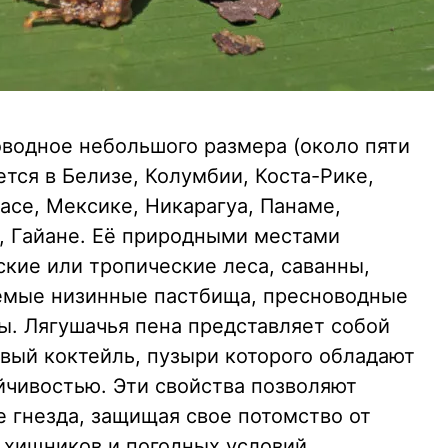
оводное небольшого размера (около пяти
ется в Белизе, Колумбии, Коста-Рике,
асе, Мексике, Никарагуа, Панаме,
е, Гайане. Её природными местами
кие или тропические леса, саванны,
яемые низинные пастбища, пресноводные
вы. Лягушачья пена представляет собой
вый коктейль, пузыри которого обладают
йчивостью. Эти свойства позволяют
 гнезда, защищая свое потомство от
 хищников и погодных условий.