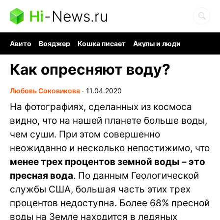
Hi
-
News.ru
Авито
Вояджер
Кошка писает
Акулы и люди
Ядерная война
Судоку и пазлы
Ядовитые пауки
Как опресняют воду?
Любовь Соковикова
∙
11.04.2020
На фотографиях, сделанных из космоса
видно, что на нашей планете больше воды,
чем суши. При этом совершенно
неожиданно и несколько непостижимо, что
менее трех процентов земной воды – это
пресная вода
. По данным Геологической
службы США, большая часть этих трех
процентов недоступна. Более 68% пресной
воды на Земле находится в ледяных