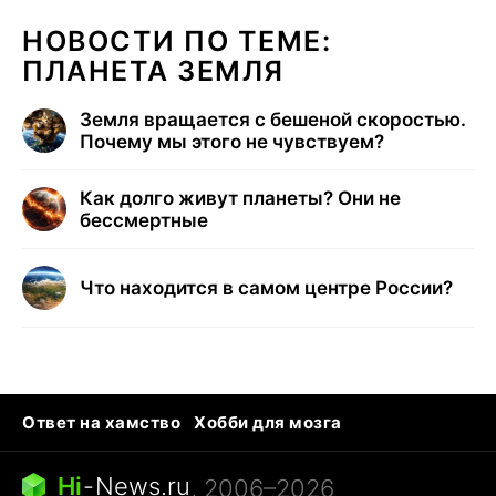
НОВОСТИ ПО ТЕМЕ:
ПЛАНЕТА ЗЕМЛЯ
Земля вращается с бешеной скоростью.
Почему мы этого не чувствуем?
Как долго живут планеты? Они не
бессмертные
Что находится в самом центре России?
Ответ на хамство
Хобби для мозга
Бензин 100 и 95
Тунцы в океанариуме
Следующая пандемия
Google Maps открытие
Hi
-
News.ru
, 2006–2026