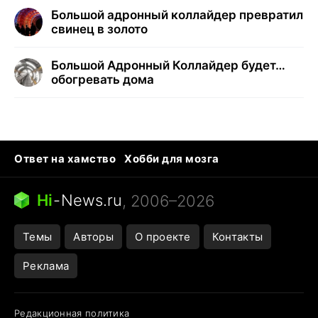
Большой адронный коллайдер превратил
свинец в золото
Большой Адронный Коллайдер будет…
обогревать дома
Ответ на хамство
Хобби для мозга
Бензин 100 и 95
Тунцы в океанариуме
Следующая пандемия
Google Maps открытие
Hi
-
News.ru
, 2006–2026
Темы
Авторы
О проекте
Контакты
Реклама
Редакционная политика