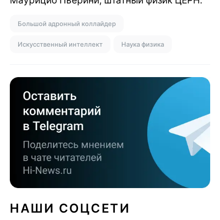
Маурицио Пьерини, штатный физик ЦЕРН.
Большой адронный коллайдер
Искусственный интеллект
Наука физика
НАШИ СОЦСЕТИ