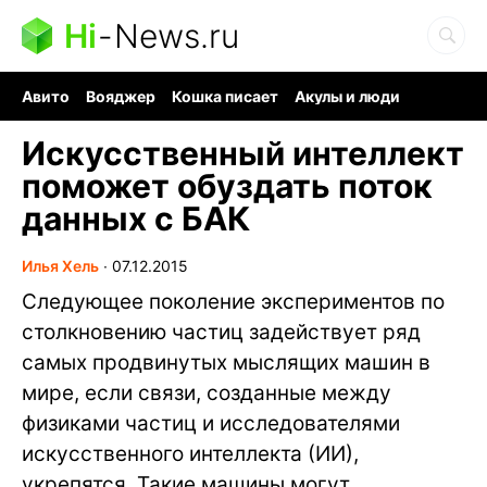
Hi
-
News.ru
Авито
Вояджер
Кошка писает
Акулы и люди
Ядерная война
Судоку и пазлы
Ядовитые пауки
Искусственный интеллект
поможет обуздать поток
данных с БАК
Илья Хель
∙
07.12.2015
Следующее поколение экспериментов по
столкновению частиц задействует ряд
самых продвинутых мыслящих машин в
мире, если связи, созданные между
физиками частиц и исследователями
искусственного интеллекта (ИИ),
укрепятся. Такие машины могут