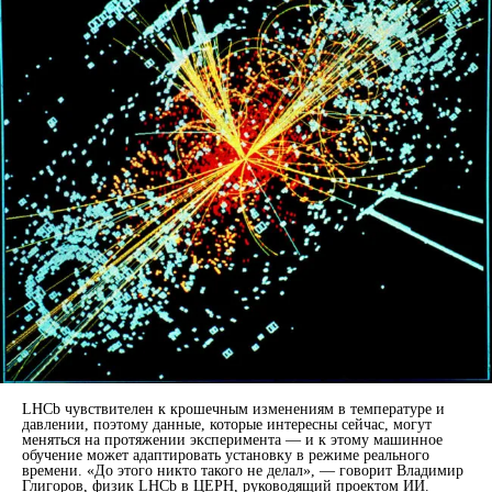
LHCb чувствителен к крошечным изменениям в температуре и
давлении, поэтому данные, которые интересны сейчас, могут
меняться на протяжении эксперимента — и к этому машинное
обучение может адаптировать установку в режиме реального
времени. «До этого никто такого не делал», — говорит Владимир
Глигоров, физик LHCb в ЦЕРН, руководящий проектом ИИ.